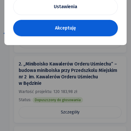
1. Wymiana elementów małej architektury oraz
Ustawienia
nasadzenia
Wartość projektu: 109 470,00 zł
Akceptuję
Status:
Dopuszczony do głosowania
pokaż
lub
Szczegóły
ukryj
filtry
mapy
2. „Miniboisko Kawalerów Orderu Uśmiechu” –
budowa miniboiska przy Przedszkolu Miejskim
nr 2 im. Kawalerów Orderu Uśmiechu
w Będzinie
Wartość projektu: 120 183,98 zł
Status:
Dopuszczony do głosowania
Szczegóły