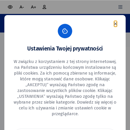
mniejsza czcionka
większa czcionka
wersja
Panel
Miejsk
Urząd
mieszkańca
strony
Miasta
kontrastowa
Sierad
BUDŻET
OBYWATELSKI
BUDŻET
Strona główna
Mapa realizacji
OBYWATELSKI
Ustawienia Twojej prywatności
wpisz
W związku z korzystaniem z tej strony internetowej,
szukaną
na Państwa urządzeniu końcowym instalowane są
nazwę
pliki cookies. Za ich pomocą zbierane są informacje,
które mogą stanowić dane osobowe. Klikając
Edycja
„AKCEPTUJ” wyrażają Państwo zgodę na
zastosowanie wszystkich plików cookie. Klikając
„USTAWIENIA” wyrażają Państwo zgodę tylko na
Stan realizacji projektu
wybrane przez siebie kategorie. Dowiedz się więcej o
celu ich używania i zmianie ustawień cookie w
przeglądarce.
Obiektów na mapie:
36