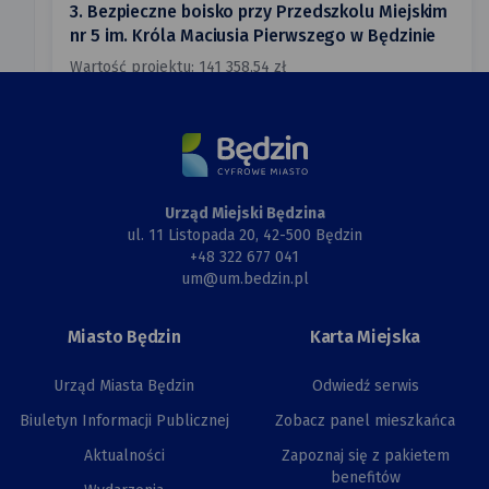
3. Bezpieczne boisko przy Przedszkolu Miejskim
nr 5 im. Króla Maciusia Pierwszego w Będzinie
Wartość projektu: 141 358,54 zł
Status:
Dopuszczony do głosowania
Szczegóły
Urząd Miejski Będzina
4. Doposażenie placu zabaw i infrastruktury
ul. 11 Listopada 20, 42-500 Będzin
wokół budynku Przedszkola Miejskiego nr 14
+48 322 677 041
w Będzinie
um@um.bedzin.pl
Wartość projektu: 84 699,75 zł
Miasto Będzin
Status:
Karta Miejska
Dopuszczony do głosowania
Szczegóły
Urząd Miasta Będzin
Odwiedź serwis
Biuletyn Informacji Publicznej
Zobacz panel mieszkańca
Aktualności
Zapoznaj się z pakietem
5. Budowa wybiegu dla psów
benefitów